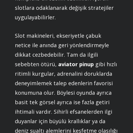
slotlara odaklanarak değişik stratejiler
uygulayabilirler.
Slot makineleri, ekseriyetle çabuk
netice ile anında geri yönlendirmeyle
dikkat cezbedebilir. Tam da ilgili
sebebten ötürü,
aviator pinup
gibi hızlı
ritimli kurgular, adrenalini doruklarda
deneyimlemek talep edenlerin favorisi
konumuna olur. Böylesi oyunda ayrıca
basit tek görsel ayrıca ise fazla getiri
ihtimali vardır. Sihirli efsanelerden ilgi
duyanlar için büyülü krallıklar ya da
deniz sualtı alemlerini keşfetme olasılığı