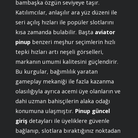
bambaşka özgün seviyeye taşır.
Katılımcılar, anlaşılır ara yüz düzeni ile
seri açılış hızları ile popüler slotlarını
kısa zamanda bulabilir. Başta
aviator
pinup
benzeri meşhur seçimlerin hızlı
tepki hızları artı neşeli görselleri,
markanın umumi kalitesini güçlendirir.
Bu kurgular, bağımlılık yaratan
gameplay mekaniği ile fazla kazanma
olasılığıyla ayrıca acemi üye olanların ve
dahi uzman bahisçilerin alaka odağı
konumuna ulaşmıştır.
Pinup güncel
giriş
detayları ile üyeliklere güvenle
bağlanıp, slotlara bıraktığınız noktadan