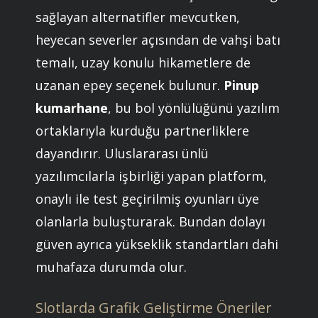
sağlayan alternatifler mevcutken,
heyecan severler açısından de vahşi batı
temalı, uzay konulu hikametlere de
uzanan epey seçenek bulunur.
Pinup
kumarhane
, bu bol yönlülüğünü yazılım
ortaklarıyla kurduğu partnerliklere
dayandırır. Uluslararası ünlü
yazılımcılarla işbirliği yapan platform,
onaylı ile test geçirilmiş oyunları üye
olanlarla buluşturarak. Bundan dolayı
güven ayrıca yükseklik standartları dahi
muhafaza durumda olur.
Slotlarda Grafik Geliştirme Öneriler