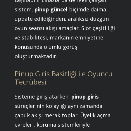
taşınabilir cihazlarda dengeli çalışan
sistem,
pinup güncel
biçimde daima
update edildiğinden, aralıksız düzgün
oyun seansı akışı amaçlar. Slot çeşitliliği
ve stabilitesi, markanın emniyetine
konusunda olumlu görüş
oluşturmaktadır.
Pinup Giris Basitliği ile Oyuncu
Tecrübesi
Sisteme giriş atarken,
pinup giris
süreçlerinin kolaylığı aynı zamanda
çabuk akışı merak toplar. Üyelik açma
evreleri, koruma sistemleriyle