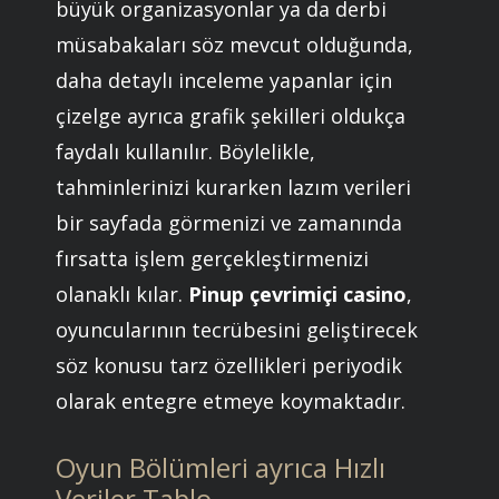
büyük organizasyonlar ya da derbi
müsabakaları söz mevcut olduğunda,
daha detaylı inceleme yapanlar için
çizelge ayrıca grafik şekilleri oldukça
faydalı kullanılır. Böylelikle,
tahminlerinizi kurarken lazım verileri
bir sayfada görmenizi ve zamanında
fırsatta işlem gerçekleştirmenizi
olanaklı kılar.
Pinup çevrimiçi casino
,
oyuncularının tecrübesini geliştirecek
söz konusu tarz özellikleri periyodik
olarak entegre etmeye koymaktadır.
Oyun Bölümleri ayrıca Hızlı
Veriler Tablo