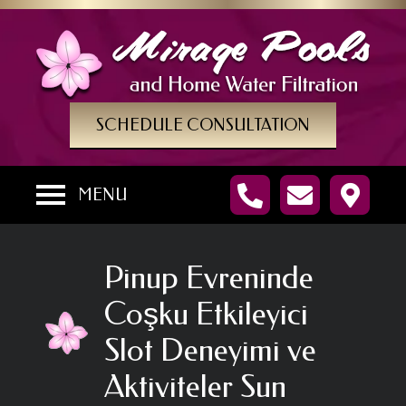
SCHEDULE CONSULTATION
MENU
Pinup Evreninde
Coşku Etkileyici
Slot Deneyimi ve
Aktiviteler Sun