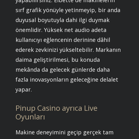
yapabilirsiniz. Elbette de makinelerin
sırf grafik yönüyle yetinmeyip, bir anda
duyusal boyutuyla dahi ilgi duymak
önemlidir. Yüksek net audio adeta
kullanıcıyı eğlencenin derinine dâhil
ederek zevkinizi yükseltebilir. Markanın
daima geliştirilmesi, bu konuda
mekânda da gelecek günlerde daha
fazla inovasyonların geleceğine delalet
yapar.
Pinup Casino ayrıca Live
Oyunları
Makine deneyimini geçip gerçek tam