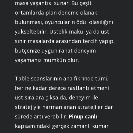
masa yaşantısı sunar. Bu çeşit
ortamlarda plan deneme olanak
bulunması, oyuncuların ödül olasılığını
yükseltebilir. Üstelik makul ya da üst
sınır masalarda arasından tercih yapıp,
bütçenize uygun rahat deneyim
yaşamanız mümkün olur.
Table seanslarının ana fikrinde tümü
her ne kadar derece rastlantı etmeni
üst sıralara çıksa da, deneyim ile
stratejiyle harmanlanan stratejiler dar
sürede artı verebilir.
Pinup canlı
kapsamındaki gerçek zamanlı kumar