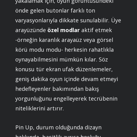
yakalamak için, oyun görüntüsündeki
önde gelen butonlar farklı ton
varyasyonlarıyla dikkate sunulabilir. Üye
arayüzünde
özel modlar
aktif etmek
-örneğin karanlık arayaüz veya görsel
körü modu modu- herkesin rahatlıkla
oynayabilmesini mümkün kılar. Söz
konusu tür ekran ufak düzenlemeler,
geniş dakika oyun içinde devam etmeyi
hedefleyenler bakımından bakış
yorgunluğunu engelleyerek tecrübenin
niteliklerini artırır.
Pin Up, durum olduğunda dizayn