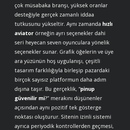
çok müsabaka branşı, yüksek oranlar
desteğiyle gerçek zamanlı iddaa
tutkusunu yükseltir. Aynı zamanda
hızlı
aviator
örneğin ayrı seçenekler dahi
seri heyecan seven oyunculara yönelik
seçenekler sunar. Grafik öğelerin ve üye
ara yüzünün hoş uygulanışı, çeşitli
tasarım farklılığıyla birleşip pazardaki
birçok sayısız platformun daha adım
dışına taşır. Bu gerçeklik, “
pinup
güvenilir mi
?” merakını düşünenler
açısından aynı pozitif tek gösterge
noktası oluşturur. Sitenin izinli sistemi
ayrıca periyodik kontrollerden geçmesi,