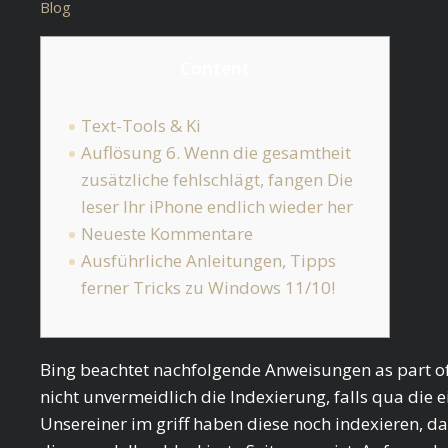
Blog
Content
Text-Tools & Ki
Auflösung 6. Wenn die gesamtheit
zusätzliche fehlschlägt, fangen Die
leser Ihr iPhone endlich wieder her
Neueste Kommentare
Ausführliche Anleitungen, Tipps
ferner Tricks zu Windows 11/10!
Bing beachtet nachfolgende Anweisungen as part of 
nicht unvermeidlich die Indexierung, falls qua die ei
Unsereiner im griff haben diese noch indexieren, d