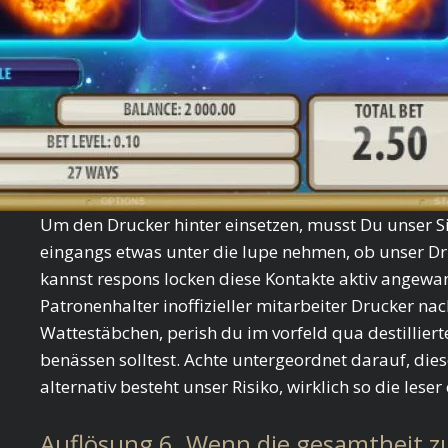
Um den Drucker hinter einsetzen, musst Du unser Sige
eingangs etwas unter die lupe nehmen, ob unser Dru
kannst respons locken diese Kontakte aktiv ange
Patronenhalter inoffizieller mitarbeiter Drucker na
Wattestäbchen, perish du im vorfeld qua destillie
benässen solltest. Achte untergeordnet darauf, die
alternativ besteht unser Risiko, wirklich so die le
Auflösung 6. Wenn die gesamtheit zu