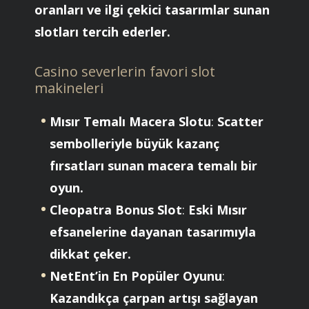
oranları ve ilgi çekici tasarımlar sunan
slotları tercih ederler.
Casino severlerin favori slot
makineleri
Mısır Temalı Macera Slotu
:
Scatter
sembolleriyle büyük kazanç
fırsatları sunan macera temalı bir
oyun.
Cleopatra Bonus Slot
:
Eski Mısır
efsanelerine dayanan tasarımıyla
dikkat çeker.
NetEnt’in En Popüler Oyunu
:
Kazandıkça çarpan artışı sağlayan