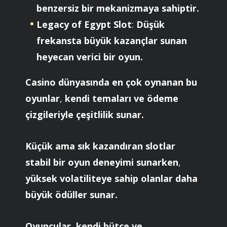
benzersiz bir mekanizmaya sahiptir.
Legacy of Egypt Slot
:
Düşük
frekansta büyük kazançlar sunan
heyecan verici bir oyun.
Casino dünyasında en çok oynanan bu
oyunlar
,
kendi temaları ve ödeme
çizgileriyle çeşitlilik sunar.
Küçük ama sık kazandıran slotlar
stabil bir oyun deneyimi sunarken
,
yüksek volatiliteye sahip olanlar daha
büyük ödüller sunar.
Oyuncular
,
kendi bütçe ve