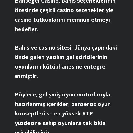
Bahsegel Casino
,
bahis seçeneklerinin
ötesinde
çeşitli casino seçenekleriyle
casino tutkunlarını memnun etmeyi
hedefler.
Bahis ve casino sitesi
,
dünya çapındaki
önde gelen yazılım geliştiricilerinin
oyunlarını kütüphanesine entegre
etmiştir.
Böylece
,
gelişmiş oyun motorlarıyla
hazırlanmış içerikler
,
benzersiz oyun
konseptleri
ve
en yüksek RTP
yüzdesine sahip oyunlara
tek tıkla
erişebilirsiniz.