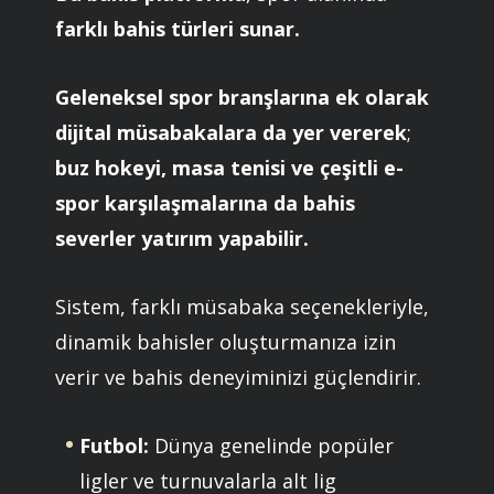
farklı bahis türleri sunar.
Geleneksel spor branşlarına ek olarak
dijital müsabakalara da yer vererek
;
buz hokeyi, masa tenisi ve çeşitli e-
spor karşılaşmalarına
da bahis
severler yatırım yapabilir.
Sistem, farklı müsabaka seçenekleriyle,
dinamik bahisler oluşturmanıza izin
verir ve bahis deneyiminizi güçlendirir.
Futbol:
Dünya genelinde popüler
ligler ve turnuvalarla alt lig