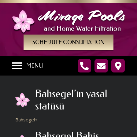
SCHEDULE CONSULTATION
MENU
Bahsegel’in yasal
statüsü
Bahsegel+
Bahsegel Bahis