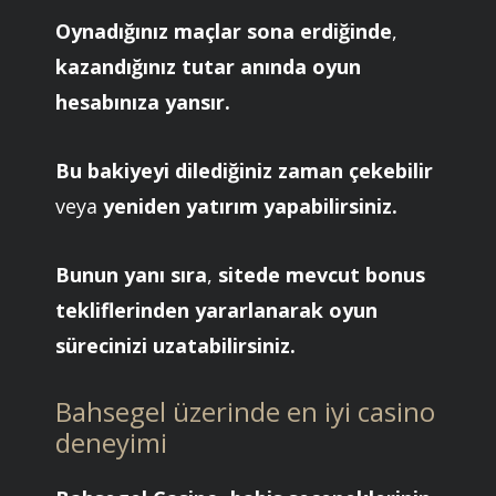
Oynadığınız maçlar sona erdiğinde
,
kazandığınız tutar
anında oyun
hesabınıza yansır.
Bu bakiyeyi dilediğiniz zaman çekebilir
veya
yeniden yatırım yapabilirsiniz.
Bunun yanı sıra
,
sitede mevcut bonus
tekliflerinden yararlanarak
oyun
sürecinizi uzatabilirsiniz.
Bahsegel üzerinde en iyi casino
deneyimi