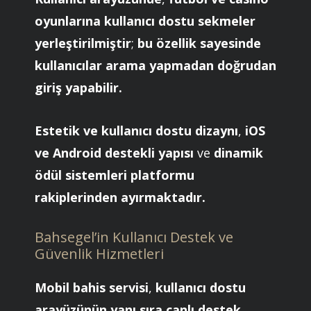
oyunlarına
kullanıcı dostu sekmeler
yerleştirilmiştir
;
bu özellik sayesinde
kullanıcılar
arama yapmadan doğrudan
giriş yapabilir.
Estetik ve kullanıcı dostu dizaynı
,
iOS
ve Android destekli yapısı
ve
dinamik
ödül sistemleri
platformu
rakiplerinden ayırmaktadır.
Bahsegel’in Kullanıcı Destek ve
Güvenlik Hizmetleri
Mobil bahis servisi
,
kullanıcı dostu
arayüzünün yanı sıra
canlı destek