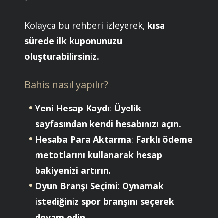
Kolayca bu rehberi izleyerek,
kısa
sürede ilk kuponunuzu
oluşturabilirsiniz.
Bahis nasıl yapılır?
Yeni Hesap Kaydı
:
Üyelik
sayfasından
kendi hesabınızı açın.
Hesaba Para Aktarma
:
Farklı ödeme
metotlarını kullanarak
hesap
bakiyenizi artırın.
Oyun Branşı Seçimi
:
Oynamak
istediğiniz spor branşını seçerek
devam edin.