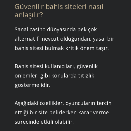
Güvenilir bahis siteleri nasıl
anlaşılır?
Sanal casino dünyasında pek çok
alternatif mevcut olduğundan, yasal bir
bahis sitesi bulmak kritik önem taşır.
Bahis sitesi kullanıcıları, güvenlik
önlemleri gibi konularda titizlik
göstermelidir.
Aşağıdaki özellikler, oyuncuların tercih
ettiği bir site belirlerken karar verme
sürecinde etkili olabilir: